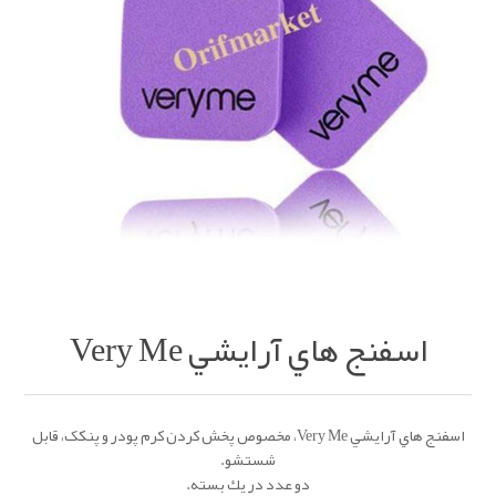
اسفنج هاي آرايشي Very Me
اسفنج هاي آرايشي Very Me، مخصوص پخش كردن كرم پودر و پنکک، قابل
شستشو.
دو عدد در يك بسته.