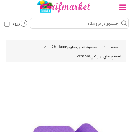
ورود
خانه
/
محصولات اوریفلیم Oriflame
/
اسفنج هاي آرايشي Very Me