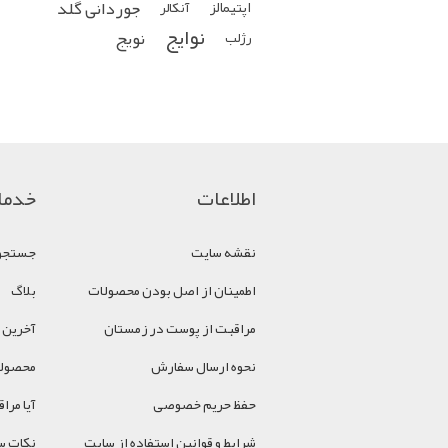
جوردانی گلد
اپتیمالز
آنکالر
نوایج
نویج
رژلب
اطلاعات
خدما
نقشه سایت
جستجو
اطمینان از اصل بودن محصولات
بلاگ
مراقبت از پوست در زمستان
آخرین 
نحوه ارسال سفارش
محصولا
حفظ حریم خصوصی
آیا مر
شرایط و قوانین استفاده از سایت
نکات سل