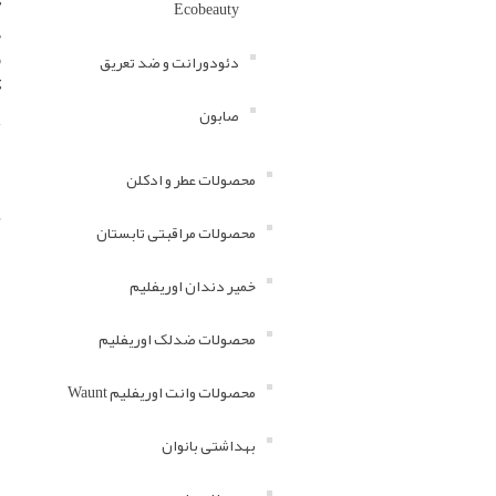
ک
Ecobeauty
•
دئودورانت و ضد تعریق
ک
صابون
محصولات عطر و ادکلن
محصولات مراقبتی تابستان
خمیر دندان اوریفلیم
محصولات ضدلک اوریفلیم
محصولات وانت اوریفلیم Waunt
بهداشتی بانوان