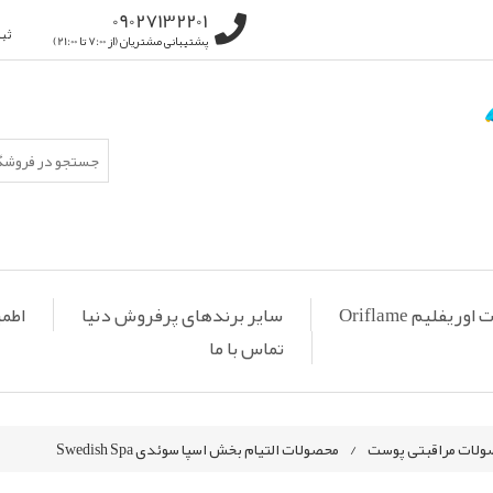
09027132201
ثب
پشتیبانی مشتریان (از 7:00 تا 21:00)
ریفلیم Oriflame
سایر برندهای پرفروش دنیا
اطمی
تماس با ما
ولات مراقبتی پوست
/
محصولات التیام بخش اسپا سوئدی Swedish Spa