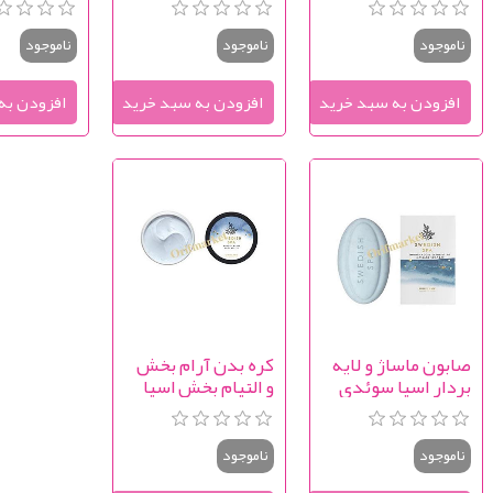
edish Spa
Swedish Spa
Swedish Spa Salt
ror Ocean
Gentle Ripples
Crystals Body
ناموجود
ناموجود
ناموجود
Body Oil
Shower Oil
Scrub
صابون ماساژ و لایه
کره بدن آرام بخش
بردار اسپا سوئدی
و التیام بخش اسپا
Swedish SPA
سوئدی Swedish
Spa Tranquil Drops
Whipped Waves
Bath Relaxer
Body Butter
ناموجود
ناموجود