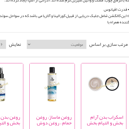
ه با گرمای چوب، مشک و وانیل شیرین گرم شده اند، ادراکی از اسپا ایجاد کرده اند.
 قدرت اقیانوس
o این کالکشن شامل جلبک دریایی از قبیل کورالینا و آلاریا می باشد که در سواحل سوئد
ننده همراه با
مرتب سازی بر اساس
نمایش
اسکراب بدن آرام
روغن ماساژ، روغن
روغن بدن آ
بخش و التیام بخش
حمام ، روغن دوش
بخش و الت
اسپا سوئدی
اسپا سوئدی
اسپا سوئد