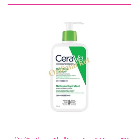
فوم شستشو صورت پوست نرمال تا چرب سراوی CeraVe