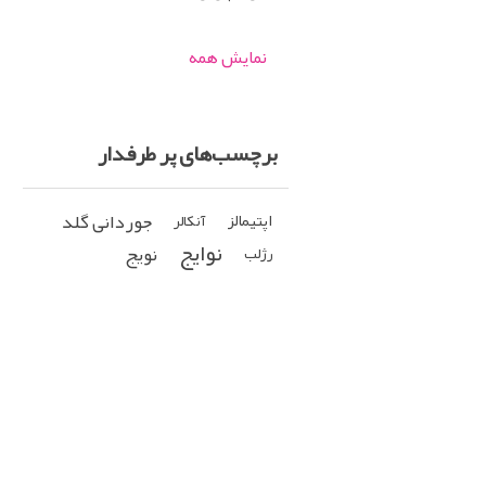
نمایش همه
برچسب‌های پر طرفدار
جوردانی گلد
اپتیمالز
آنکالر
نوایج
نویج
رژلب