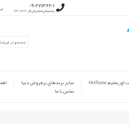
09027132201
ثب
پشتیبانی مشتریان (از 7:00 تا 21:00)
ریفلیم Oriflame
سایر برندهای پرفروش دنیا
اطمی
تماس با ما