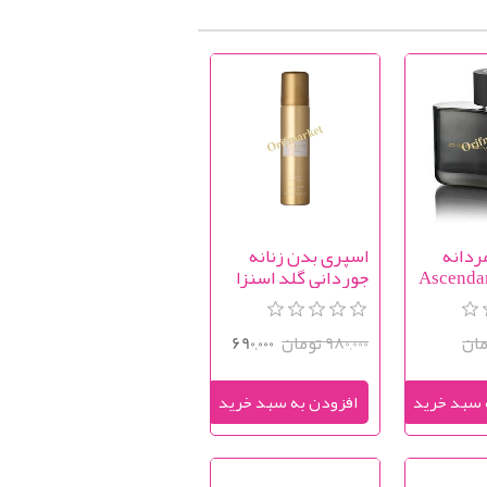
ردانه
اسپری بدن زنانه
دنت Ascendant
جوردانی گلد اسنزا
Giordani Gold
Eau
Essenza Perfumed
Body Spray
980,000 تومان
690,000
تومان