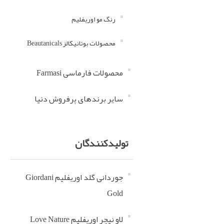
رنگ مو اوریفلیم
محصولات بوتانیکالز Beautanicals
محصولات فارماسی Farmasi
سایر برندهای پرفروش دنیا
تولید‌کنندگان
جوردانی گلد اوریفلیم Giordani
Gold
لاو نیچر اوریفلیم Love Nature