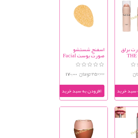
ت براق
اسفنج شستشو
THE ON
صورت پوست Facial
Cleansing Sponge
Face G
250,000 تومان
170,000
تومان