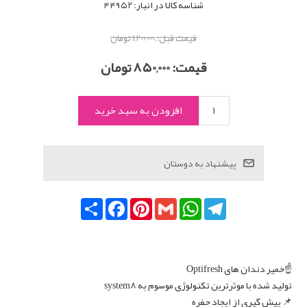
شناسه کالا در انبار:
۴۴۹۵۲
قیمت قبل:
1,200,000 تومان
قیمت:
850,000 تومان
Telegram
WhatsApp
Gmail
Pinterest
Facebook
اشتراک
☝️خمیر دندان های Optifresh
تولید شده با موثرترین تکنولوژی موسوم به system8
📌 پیش گیری از ایجاد حفره