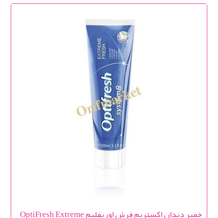
خمیر دندان اکستریم فرش اوریفلیم OptiFresh Extreme