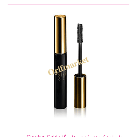
ریمل بلند کننده مژه جوردانی گلد Giordani Gold