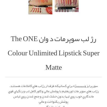
رژ لب سوپرمات د وان The ONE
Colour Unlimited Lipstick Super
Matte
سورپرايز وييييييژه براي كسانيكه طرفدار رژلب هاي كاملاً مات هستند.
رژلب هاي سوپر مات اوریفلیم با پوشش عالي و كاور كامل لب و رنگهاي قوي
ماندگاري خوب روي لبها بدون خشك شدن و جمع شدن روي لباس
پوشش يكنواخت و عالي
١١ ساعت ماندگاري