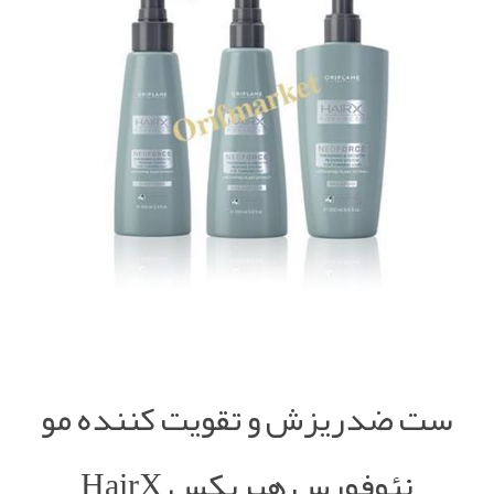
ست ضدریزش و تقویت کننده مو
نئوفورس هیریکس HairX