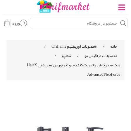
ورود
خانه
/
محصولات اوریفلیم Oriflame
/
محصولات مراقبتی مو
/
شامپو
/
ست ضدریزش و تقویت کننده مو نئوفورس هیریکس HairX
Advanced NeoForce