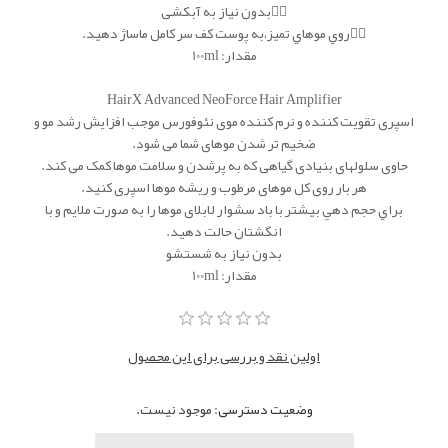
👈🏿بدون نیاز به آبکشی
👈🏿روي موهاي تميز،به پوست كف سر كامل ماساژ دهيد.
مقدار: 100ml
HairX Advanced NeoForce Hair Amplifier
اسپری تقویت کننده و نرم کننده موی نئوفورس موجب افزایش رشد مو و
ضخیم تر شدن موهای شما می شود.
حاوی سلولهای بنیادی گیاهی که به پرشدن و سلامت موها کمک می کند.
هر بار روی کل موهای مرطوب و ریشه موها اسپری کنید.
براي حجم دهي بيشتر با باد سشوار لابلای موها را به صورت ملايم و با
انگشتان حالت دهيد.
بدون نياز به شستشو
مقدار: 100ml
اولین نقد و بررسی برای این محصول
وضعیت دسترسی:
موجود نیست.