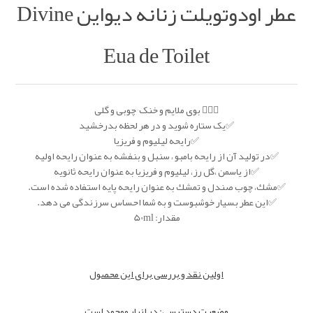
عطر اودوتویلت زنانه دیواین Divine
Eua de Toilet
👩🏻‍⚕️ بوی ملایم و خنک٬ چوبی و گلی
✅یک ستاره شوید و در هر لحظه بدرخشید
✅رایحه لیلیوم و فریزیا
✅در توليد آن از رايحه بامبو ، سنبل و بنفشه به عنوان رايحه اوليه
✅از ياسمن ،گل رز، لیلیوم و فریزیا به عنوان رايحه ثانويه
✅مشك، چوب صندل و تمشك به عنوان رايحه پايه استفاده شده است.
✅اين عطر بسيار خوشبوست و به شما احساس سرزندگى مى دهد.
مقدار: 50ml
اولین نقد و بررسی برای این محصول
وضعیت دسترسی:
در انبار موجود است