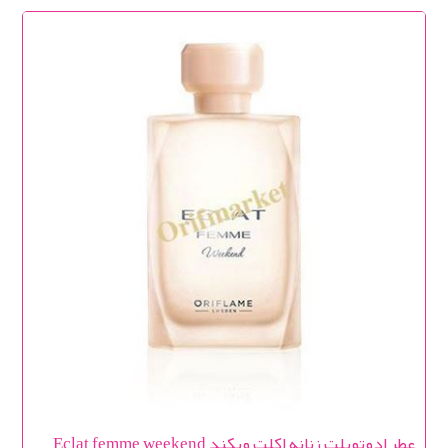
عطر ادوتویلت زنانه اکلت ویکند Eclat femme weekend