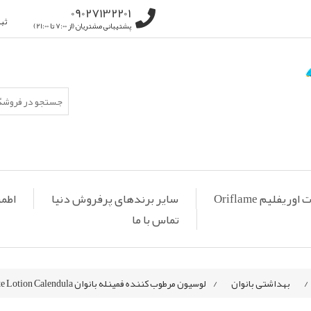
09027132201
ثب
پشتیبانی مشتریان (از 7:00 تا 21:00)
ریفلیم Oriflame
سایر برندهای پرفروش دنیا
اطمی
تماس با ما
/
بهداشتی بانوان
/
لوسیون مرطوب کننده فمینله بانوان Feminelle Extra Comfort Nurturing Intimate Lotion Calendula