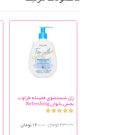
ژل شستشوی فمینله طراوت
ژ
بخش بانوان Refreshing
h
Feminelleintimate wash
2,300,000 تومان
1,600,000 تومان
0