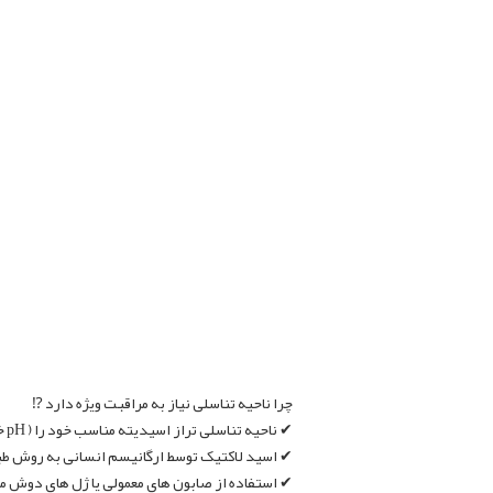
چرا ناحیه تناسلی نیاز به مراقبت ویژه دارد ⁉
✔ ناحیه تناسلی تراز اسیدیته مناسب خود را ( pH خنثی ) دارد.
✔ اسید لاکتیک توسط ارگانیسم انسانی به روش طبیعی تولید می شود ، ph متعادل مورد نیاز ناحیه تناسلی را فراهم میکند و از این ط
✔ استفاده از صابون های معمولی یا ژل های دوش مم