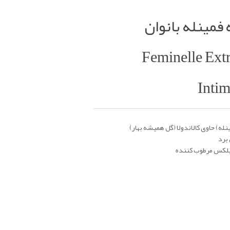
مینله بانوان
Feminelle Ext
Intim
له) حاوی کالاندولا (گل همیشه بهار)
برد
کمپلکس مرطوب کننده