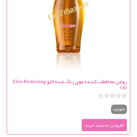
روغن محافظت کننده موی رنگ شده الئو Eleo Protecting
Oil
ناموجود