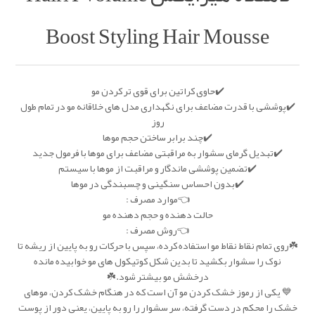
Boost Styling Hair Mousse
✔️حاوی کراتین برای قوی تر کردن مو
✔️پوششی با قدرت مضاعف برای نگهداری مدل های خلاقانه مو در تمام طول
روز
✔️چند برابر ساختن حجم موها
✔️تبدیل گرمای سشوار به مراقبتی مضاعف برای موها با فرمول جدید
✔️تضمین پوششی ماندگار و مراقبت از موها با سیستم
✔️بدون احساس سنگینی و چسبندگی در موها
👈موارد مصرف :
حالت دهنده و حجم دهنده مو
👈روش مصرف :
☘️روی تمام نقاط نقاط مو استفاده کرده، سپس با حرکات رو به پایین از ریشه تا
نوک را سشوار بکشید تا بدین شکل کوتیکول های مو خوابیده مانده
درخشش مو بیشتر شود.☘️
💙 یکی از رموز خشک کردن مو آن است که در هنگام خشک کردن، موهای
خشک را محکم در دست گرفته، سر سشوار را رو به پایین، یعنی دور از پوست