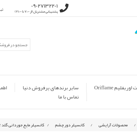
09027132201
ثب
پشتیبانی مشتریان (از 7:00 تا 21:00)
ریفلیم Oriflame
سایر برندهای پرفروش دنیا
اطمی
تماس با ما
/
محصولات آرایشی
/
کانسیلر دور چشم
/
کانسیلر مایع جوردانی گلد GG Highlighting Concealer