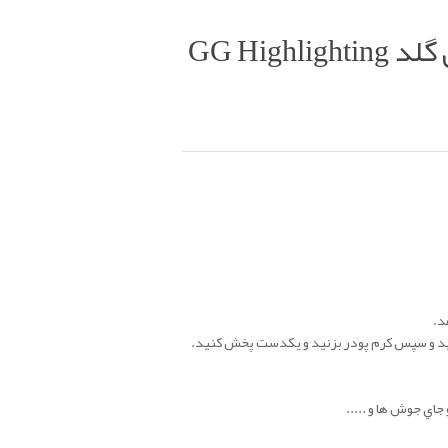
کانسیلر مایع جوردانی گلد GG Highlighting
د.
كنيد و سپس كرم پودر بزنيد و يكدست پخش كنيد.
جاي جوش ها و .....