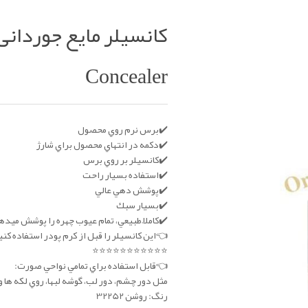
Concealer
✔️برس نرم روي محصول
✔️دكمه در انتهاي محصول براي شارژ
✔️كانسيلر بر روي برس
✔️استفاده بسيار راحت
✔️پوشش دهي عالي
✔️بسيار سبك
✔️كاملاً طبيعي، تمام عيوب چهره را پوشش ميده
👈اين كانسيلر را قبل از كرم پودر استفاده 
⭐️⭐️⭐️⭐️⭐️⭐️⭐️⭐️⭐️⭐️⭐️
👈قابل استفاده براي تمامي نواحي صورت:
مثل دور چشم، دور لب، گوشه لبها، روي لكه ها و 
رنگ: روشن 32252