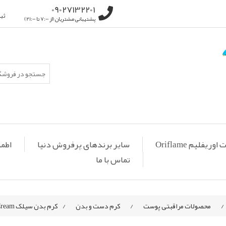
09027132201
ثب
پشتیبانی مشتریان (از 7:00 تا 21:00)
ریفلیم Oriflame
سایر برندهای پرفروش دنیا
اطمی
تماس با ما
/
محصولات مراقبتی پوست
/
کرم دست و بدن
/
کرم بدن سیلک Silk Beauty Body Cream