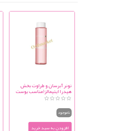
تونر آبرسان و طراوت بخش
ع
هیدرا اپتیمالز(مناسب پوست
خشک و حساس-میسلار واتر)
t
Optimals Hydra Refreshing
Toner
0
ناموجود