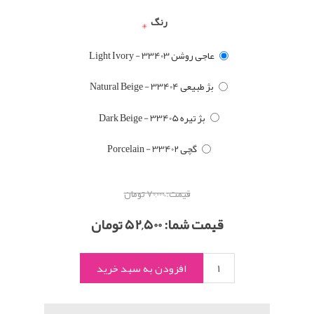
رنگ
*
عاجی روشن Light Ivory - 33403
بژ طبیعی Natural Beige - 33404
بژ تیره Dark Beige - 33405
گچی Porcelain - 33402
قیمت:
70,000 تومان
قیمت شما:
52,500 تومان