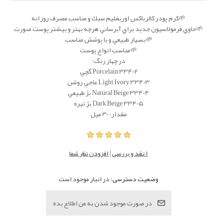
🌱كرم پودر كالرباكس اوریفلیم سبك و مناسب مصرف روزانه
🌱حاوي فرمولاسيون جديد براي آبرساني هرچه بهتر و بيشتر پوست صورت
🌱بسيار طبيعي و با پوشش مناسب
🌱مناسب انواع پوست
در چهار رنگ:
33402 Porcelain گچي
33403 Light Ivory عاجي روشن
33404 Natural Beige بژ طبيعي
33405 Dark Beige بژ تيره
مقدار: 30 میل
1 نقد و بررسی
|
افزودن نظر شما
وضعیت دسترسی:
در انبار موجود است