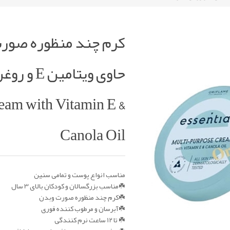
کرم چند منظوره صورت
eam with Vitamin E &
Canola Oil
مناسب انواع پوست و تمامی سنین
☘️مناسب بزرگسالان و کودکان بالای 3 سال
☘️کرم چند منظوره صورت وبدن
☘️آبرسان و مرطوب کننده فوری
☘️ تا 12 ساعت نرم کنندگی