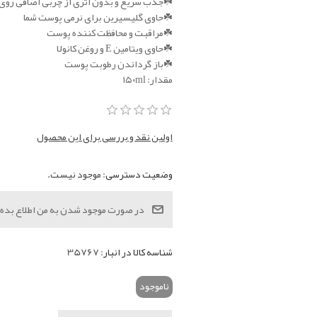
☘️جذب سریع و بدون اثری از چربی اضافی رو
☘️حاوی گلیسیرین برای نرمی پوست شما
☘️مراقبت و محافظت کننده پوست
☘️حاوی ویتامین E و روغن کانولا
☘️باز گرداندن رطوبت پوست
مقدار: ۱۵۰ml
اولین نقد و بررسی برای این محصول
وضعیت دسترسی:
موجود نیست.
شناسه کالا در انبار:
35767
ناموجود