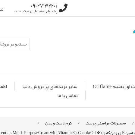
09027132201
ثب
پشتیبانی مشتریان (از 7:00 تا 21:00)
ریفلیم Oriflame
سایر برندهای پرفروش دنیا
اطمی
تماس با ما
/
محصولات مراقبتی پوست
/
کرم دست و بدن
/
Essentials Mul