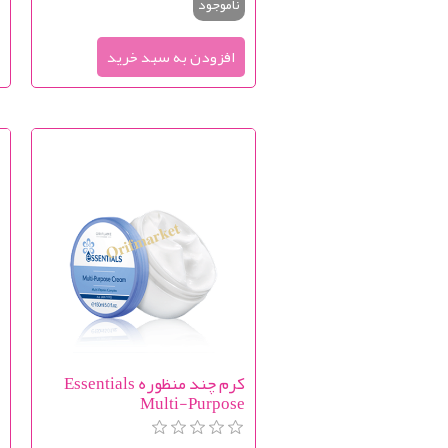
ناموجود
کرم چند منظوره Essentials
ک
Multi-Purpose
ک
s
m