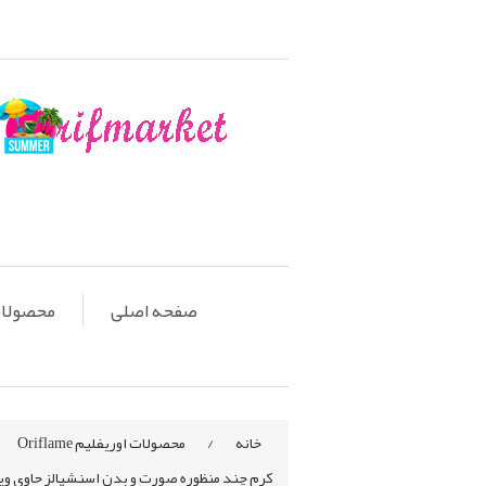
صفحه اصلی
محصولات او
خانه
/
محصولات اوریفلیم Oriflame
کرم چند منظوره صورت و بدن اسنشیالز حاوی ویتامین E و روغن کانولا 🍀 ti-Purpose Cream with Vitamin E & Canola Oil