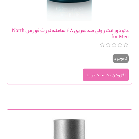
دئودورانت رولی ضدتعریق 48 ساعته نورث فورمن North
for Men
ناموجود