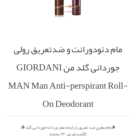
مام دئودورانت و ضدتعریق رولی
جوردانی گلد من GIORDANI
MAN Man Anti-perspirant Roll-
On Deodorant
🪵مام عطری ضد تعریق با رایحه عطر مردانه جوردانی گلد 🪵
☑️ضدتعریق، 24 ساعته