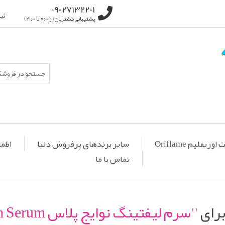
09027132201
ثب
پشتیبانی مشتریان (از 7:00 تا 21:00)
ریفلیم Oriflame
سایر برندهای پرفروش دنیا
اطمی
تماس با ما
رای
سرم لیفتینگ نوایج پلاس Novage+ Lift + Firm Serum