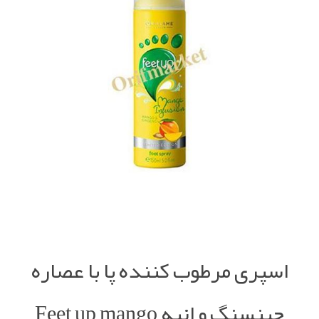
اسپری مرطوب کننده پا با عصاره
جينسنگ و انبه Feet up mango