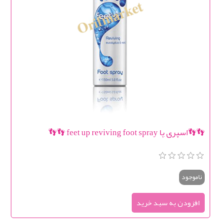
👣👣اسپری پا feet up reviving foot spray 👣👣
ناموجود