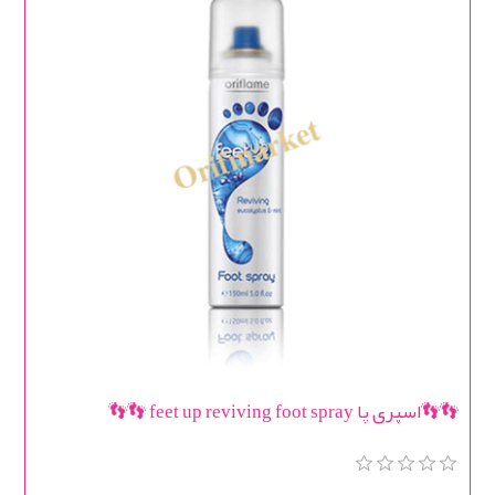
👣👣اسپری پا feet up reviving foot spray 👣👣