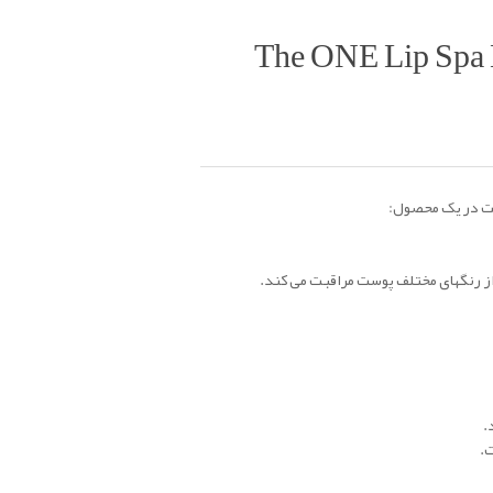
بالم لب اسپا د وان The ONE Lip S
🔸به عنوان پایه و زیرساز رژ لب عمل م

🔸