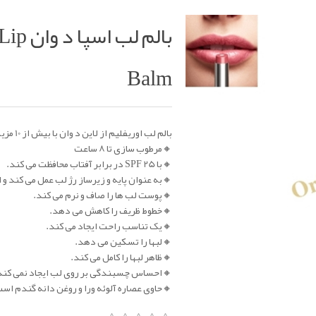
pa Lip
Balm
بالم لب اوریفلیم از لاین د وان با بیش از 10 مزیت در یک محصول:
🔸مرطوب سازی تا 8 ساعت
🔸با SPF 25 در برابر آفتاب محافظت می کند.
ی کند و از رنگهای مختلف پوست مراقبت می کند.
🔸پوست لب ها را صاف و نرم می کند.
🔸خطوط ظریف را کاهش می دهد.
🔸یک تناسب راحت ایجاد می کند.
🔸لبها را تسکین می دهد.
🔸ظاهر لبها را کامل می کند.
احساس چسبندگی بر روی لب ایجاد نمی کند.
حاوی عصاره آلوئه ورا و روغن دانه گندم است.