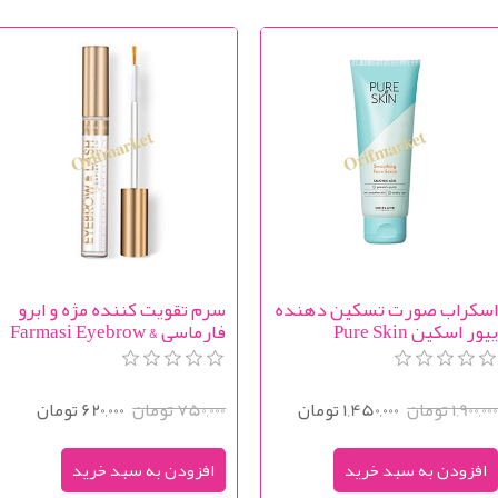
سکراب صورت تسکین دهنده
سرم تقویت کننده مژه و ابرو
پیور اسکین Pure Skin
فارماسی Farmasi Eyebrow &
Lash Serum
Smoothing Face Scru
1,900,00 تومان
1,450,000 تومان
750,000 تومان
620,000 تومان