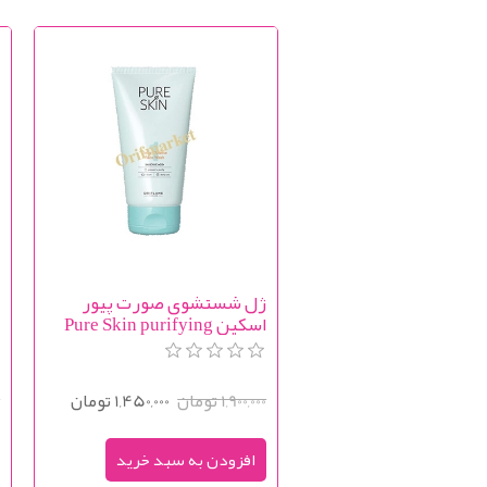
ژل شستشوی صورت پیور
ا
اسکین Pure Skin purifying
b
Face Wash
1,900,000 تومان
1,450,000 تومان
0