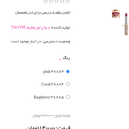
اولین نقد و بررسی برای این محصول
تولید کننده:
د وان اوریفلیم The ONE
وضعیت دسترسی:
در انبار موجود است
رنگ
*
pink 38883
Coral 38884
Raspberry 38885
قیمت قبل:
2,700,000 تومان
قیمت:
1,400,000 تومان