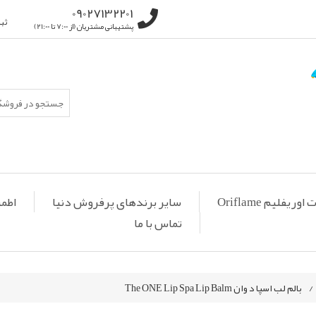
09027132201
ثب
پشتیبانی مشتریان (از 7:00 تا 21:00)
ریفلیم Oriflame
سایر برندهای پرفروش دنیا
اطمی
تماس با ما
/
بالم لب اسپا د وان The ONE Lip Spa Lip Balm