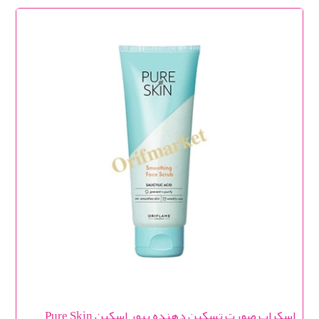
اسکراب صورت تسکین دهنده پیور اسکین Pure Skin