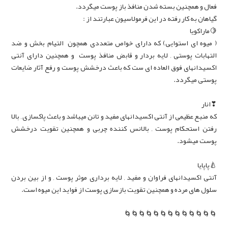
فعال و همچنین بسته شدن منافذ باز پوست میگردد.
گیاهان به کار رفته در این فرمولاسیون عبارتند از :
🍋ماراکویا
( میوه ای استوایی) که دارای خواص متعددی همچون التیام بخش و ضد
التهابات پوستی , لایه بردار و قابض منافذ پوست و همچنین دارای آنتی
اکسیدانهای فوق العاده ای ست که باعث درخشش پوست و رفع آثار ضایعات
پوستی میگردد.
❣انار
که منبع عظیمی از آنتی اکسیدانهای مفید و تانن میباشد و باعث پاکسازی , بالا
رفتن استحکام پوست , بالانس کننده چربی و همچنین تقویت درخشش
پوست میشود.
🍐پاپایا
آنتی اکسیدانهای فراوان و مفید , لایه برداری موثر پوست , و از بین بردن
سلول های مرده و همچنین تقویت بازسازی پوست از فواید این میوه است.
🌀🌀🌀🌀🌀🌀🌀🌀🌀🌀🌀🌀🌀