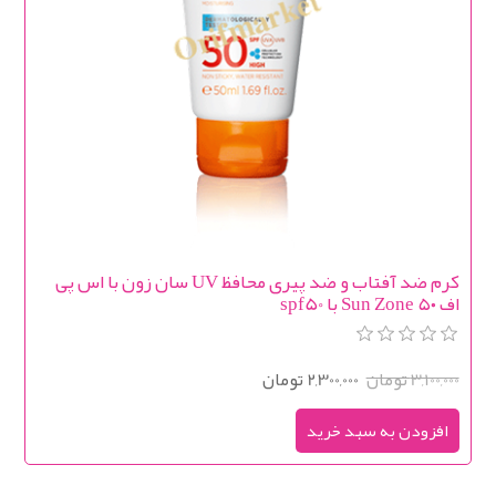
کرم ضد آفتاب و ضد پیری محافظ UV سان زون با اس پی
اف ۵۰ Sun Zone با spf50
3,100,000 تومان
2,300,000 تومان