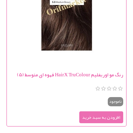
رنگ مو اوریفلیم HairX TruColour قهوه ای متوسط (5)
ناموجود