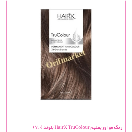
رنگ مو اوریفلیم HairX TruColour بلوند (7.0)