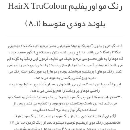
رنگ مو اوریفلیم HairX TruColour
بلوند دودی متوسط (8.1)
کاملا گیاهی و بدون آمونیاک و مواد شیمیایی مضر, نرم و لطیف کننده مو،حاوی
امگا 3 و امگا 6 می باشد، دارای روغن تخم کتان و هسته ی انگور سفید بوده
که موها را به طور محسوسی نرم و لطیف می نماید. فرمول این رنگها به گونه ای
می باشد که موهای آسیب دیده را بازسازی نموده و لایه ی لیپید مو را احیا می
کند. رنگ موهای اوریفلیم هوشمند بوده و موها را به طور یکنواخت رنگ می
نماید و پوششی یکسان به موها می دهد.
این رنگ مو با این که 50 میلی می باشد ولی بسیار غلیظ و پر محتوا بوده و به
راحتی موهای پر و بلند را هم پوشش می دهد.
. ⬅️محتویات جعبه: 1 تیوپ رنگ مو ، اکسیدان، یک جفت دستکش و ماسک مو
می باشد که این ماسک ویتامینه بوده و موها را تغذیه می کند و پس از
استفاده دیگر نیازی به نرم کننده ندارید.
🔴برای گرفتن نتیجه ی بهتر از رنگ مو و دوام بیشتر رنگ مو از طرف
متخصصین رنگ موی اریفلیم توصیه میشود بعد از رنگ کردن حداقل 24
ساعت و برای نتیجه ی مطلوبتر تا 48 ساعت موها را با شامپو نشوئید.