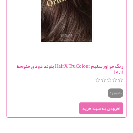
رنگ مو اوریفلیم HairX TruColour بلوند دودی متوسط
(8.1)
ناموجود