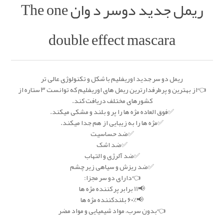
ریمل جدید دوسر د وان The one
double effect mascara
ریمل دو سر جدید اوریفلیم با شکل و تکنولوژی عالی تر
👈از بهترین و پرطرفدارترین ریمل های اوریفلیم که توانست ۳ ستاره از
کشورهای مختلف دریافت کند.
✅فوق العاده مژه ها را پر و بلند و مشکی میکند.
✅مژه ها را به زیبایی از هم جدا میکند.
✅ضد حساسیت
✅ضد اشک
✅ضد آلرژی و التهاب
✅ضد ریزش و سیاهی زیر چشم
👈دارای دو سر مجزا:
📢11 برابر پر کننده مژه ها
📢۶۰٪ بلندکننده مژه ها
👈بدون سرب، مواد شیمیایی و مواد مضر