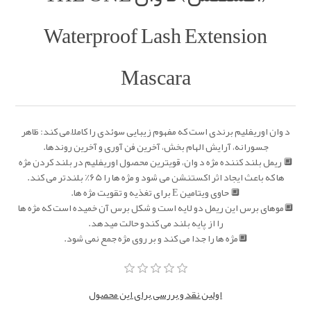
Waterproof Lash Extension
Mascara
د وان اوریفلیم برندی است که مفهوم زیبایی سوئدی را کاملاً می کند: ظاهر
جسورانه، آرایش الهام بخش، آخرین فن آوری و آخرین روندها.
🔲 ریمل بلند کننده مژه د وان، قویترین محصول اوریفلیم در بلند کردن مژه
ها که باعث ایجاد اثر اکستنشن می شود و مژه ها را 65٪ بلندتر می کند.
🔲 حاوی ویتامین E برای تغذیه و تقویت مژه ها.
🔲موهای برس این ریمل دو لایه است و شکل برس آن خمیده است که مژه ها
را از پایه بلند می کندو حالت میدهد.
🔲مژه ها را جدا می کند و بر روی مژه جمع نمی شود.
اولین نقد و بررسی برای این محصول