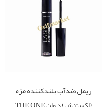
ریمل ضدآب بلندکننده مژه
(اکستنش) د وان THE ONE