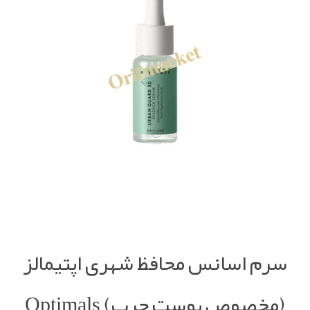
سرم اسانس محافظ شهری اپتیمالز
(مخصوص پوست چرب) Optimals