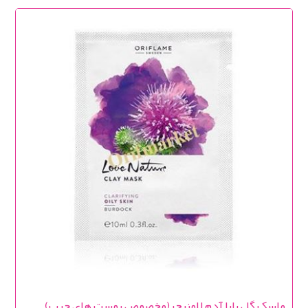
ماسک گل بابا آدم لاونیچر(مخصوص پوست های چرب)