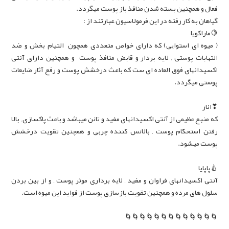
فعال و همچنین بسته شدن منافذ باز پوست میگردد.
گیاهان به کار رفته در این فرمولاسیون عبارتند از :
🍋ماراکویا
( میوه ای استوایی) که دارای خواص متعددی همچون التیام بخش و ضد
التهابات پوستی , لایه بردار و قابض منافذ پوست و همچنین دارای آنتی
اکسیدانهای فوق العاده ای ست که باعث درخشش پوست و رفع آثار ضایعات
پوستی میگردد.
❣انار
که منبع عظیمی از آنتی اکسیدانهای مفید و تانن میباشد و باعث پاکسازی , بالا
رفتن استحکام پوست , بالانس کننده چربی و همچنین تقویت درخشش
پوست میشود.
🍐پاپایا
آنتی اکسیدانهای فراوان و مفید , لایه برداری موثر پوست , و از بین بردن
سلول های مرده و همچنین تقویت بازسازی پوست از فواید این میوه است.
🌀🌀🌀🌀🌀🌀🌀🌀🌀🌀🌀🌀🌀