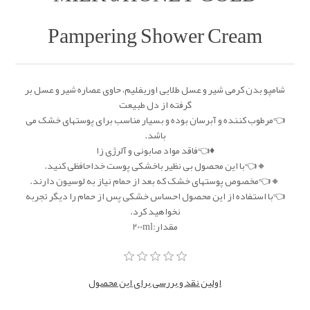
Pampering Shower Cream
شامپو بدن کرمی شیر و عسل طلایی اوریفلیم، حاوی عصاره شیر و عسل بر
گرفته از دل طبیعت
👈مرطوب کننده و آبرسان بوده و بسیار مناسب برای پوستهای خشک می
باشد.
♦️👈فاقد مواد صابونی و آلرژی زا
🔸👈با این محصول بی نظیر باخشکی پوست خداحافظی کنید.
🔸👈مخصوص پوستهای خشک که بعد از حمام نیاز به لوسیون دارند.
👈با استفاده از این محصول احساس خشکی پس از حمام را دیگر تجربه
نخواهید کرد.
مقدار:‌200ml
اولین نقد و بررسی برای این محصول