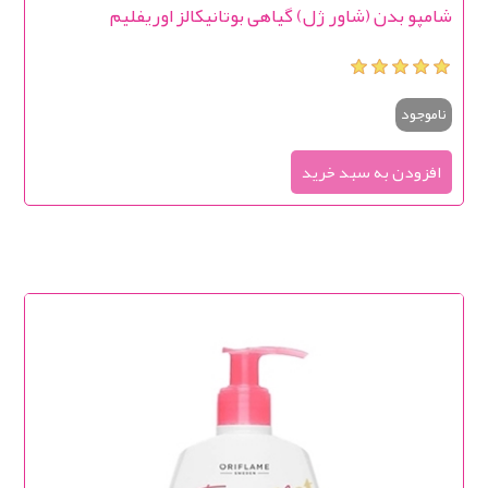
شامپو بدن (شاور ژل) گیاهی بوتانیکالز اوریفلیم
ناموجود