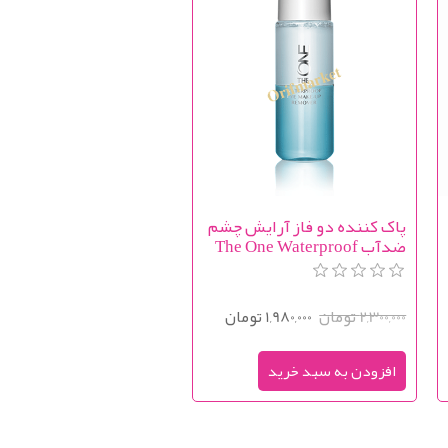
پاک کننده دو فاز آرایش چشم
ضدآب The One Waterproof
Eye make - up Remover
2,300,000 تومان
1,980,000 تومان