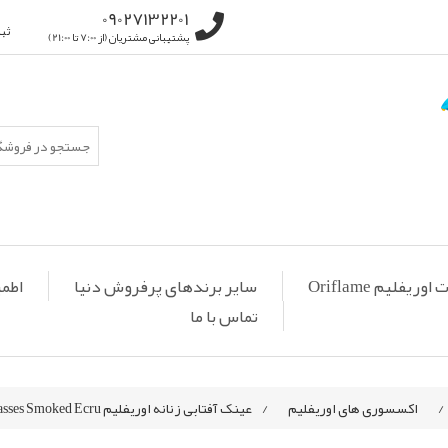
09027132201
ثب
پشتیبانی مشتریان (از 7:00 تا 21:00)
ریفلیم Oriflame
سایر برندهای پرفروش دنیا
اطمی
تماس با ما
/
اکسسوری های اوریفلیم
/
عینک آفتابی زنانه اوریفلیم Sunglasses Smoked Ecru