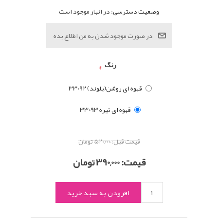
وضعیت دسترسی:
در انبار موجود است
رنگ
*
قهوه ای روشن(بلوند) 33092
قهوه ای تیره 33093
قیمت قبل:
520,000 تومان
قیمت:
390,000 تومان