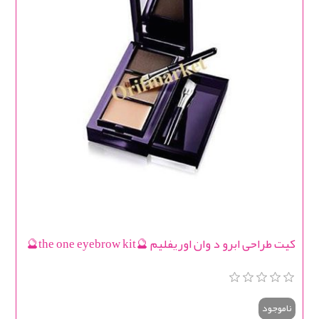
کیت طراحی ابرو د وان اوریفلیم 🔮the one eyebrow kit🔮
ناموجود