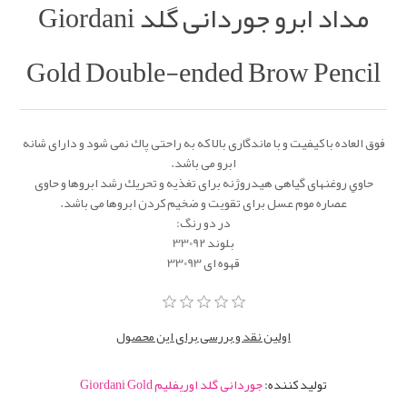
مداد ابرو جوردانی گلد Giordani
Gold Double-ended Brow Pencil
فوق العاده با كيفيت و با ماندگاری بالا كه به راحتی پاك نمی شود و دارای شانه
ابرو می باشد.
حاوي روغنهای گياهی هيدروژنه برای تغذيه و تحريك رشد ابروها و حاوی
عصاره موم عسل برای تقويت و ضخيم كردن ابروها می باشد.
در دو رنگ:
بلوند 33092
قهوه ای 33093
اولین نقد و بررسی برای این محصول
تولید کننده:
جوردانی گلد اوریفلیم Giordani Gold