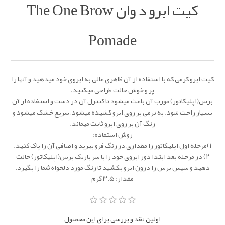
کیت ابرو د وان The One Brow
Pomade
کیت ابرو کرمی که با استفاده از آن ظاهری عالی به ابروی خود میدهید و آنها را
پر و خوش حالت طراحی میکنید.
برس(اپلیکاتور) مورب آن باعث میشود تا کنترل آن در دست و استفاده از آن
بسیار راحت شود. به نرمی بر روی ابرو کشیده میشود، سریع خشک میشود و
رنگ آن بر روی ابرو ثابت میماند.
روش استفاده:
۱)مرحله اول اپلیکاتور را مقداری در رنگ فرو ببرید و اضافی آن را پاک کنید.
۲) در مرحله بعد ابتدا دور ابروی خود را با سر باریک برس(اپلیکاتور) حالت
دهید و سپس برس را درون ابرو بکشید تا رنگ مورد دلخواه شما را بگیرد.
مقدار: ۳.۵ گرم
اولین نقد و بررسی برای این محصول