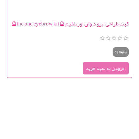
کیت طراحی ابرو د وان اوریفلیم 🔮the one eyebrow kit🔮
ناموجود