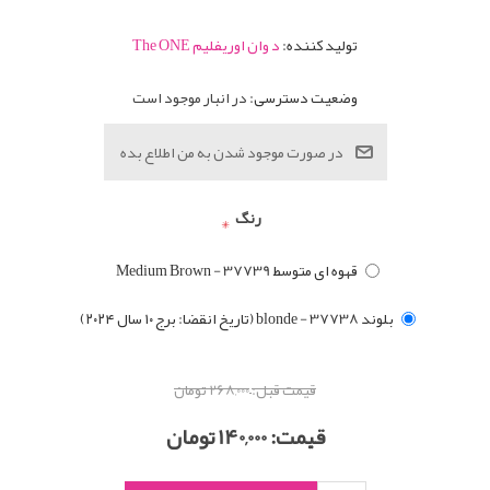
تولید کننده:
د وان اوریفلیم The ONE
وضعیت دسترسی:
در انبار موجود است
رنگ
*
قهوه ای متوسط Medium Brown - 37739
بلوند blonde - 37738 (تاریخ انقضا: برج ۱۰ سال ۲۰۲۴)
قیمت قبل:
268,000 تومان
قیمت:
140,000 تومان