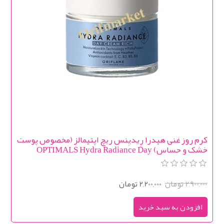
کرم روز غنی هیدرا رِیدیِنس ریچ اپتیمالز (مخصوص پوست
خشک و حساس) OPTIMALS Hydra Radiance Day
Cream Rich
2,900,000 تومان
2,200,000 تومان