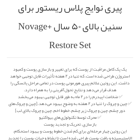
پیری نوایج پلاس ریستور برای
سنین بالای 50 سال Novage+
Restore Set
یک پک کامل مراقبت از پوست که برای تغییر و بازسازی پوست و کمبود
استروژن طراحی شده است، که تنها در ۲ هفته تأثیرات قابل توجهی خواهد
داشت. این روتین علائم پیری هورمونی پوست در تمامی مراحل یائسگی را
هدف قرار می‌دهد و نتایج تحول‌آفرینی را به همراه دارد.
✅ ضخامت اپیدرم را در ۲ ماه به طور قابل توجهی بهبود می‌بخشد
✅ چین و چروک را تنها در ۲ هفته به وضوح بهبود می‌دهد.[چین و چروک‌های
دور چشم، چین و چروک زیر چشم، خطوط اخم، چین و چروک بالای لب]
✅ محرک توسط تکنولوژی‌های بیواکتیو
بازسازی، تحریک و تجدید پوست
این روتین چهار مرحله‌ای برای کم شدن خطوط پوست و بهبود استحکام،
الاستیسیته و بافت پوست طراحی شده است تا نشاط و حیات پوست را تجدید