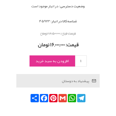
وضعیت دسترسی:
در انبار موجود است
شناسه کالا در انبار:
45923
قیمت قبل:
18,500,000 تومان
قیمت:
16,000,000 تومان
Telegram
WhatsApp
Gmail
Pinterest
Facebook
اشتراک