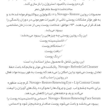
کرده و پوست با کمبود استروژن را باز‌سازی کند.
ساخته‌شده توسط علم طول عمر
محصولات روتین Novage+ Restore با ۸ تکنولوژی بیواکتیو فرموله شده‌اند و
به طور مؤثر مشکلات پوستی ناشی از تغییرات هورمونی در دوران یائسگی را
هدف قرار می‌دهند. ۹۳% موافق: ضخامت پوست پس از مدت زمان مشخصی
بهبود می‌یابد.
این پک روتین پوستی چه چیزهایی را بهبود می‌بخشد:
✅ الاستیسیته پوست
✅ استحکام پوست
✅بافت پوست
✅رنگ پوست
این روتین شامل ۵ محصول سایز استاندارد است:
Novage+ Refresh Gel Cleanser – پاک‌کننده‌ای موثر و ملایم که باعث حفظ
تعادل پوست می‌شود و این امکان را می‌دهد که پوست به طور بهینه مواد فعال
در روتین را جذب کند.
Novage+ Restore Renewing Eye + Lip Contour Cream – کرم چند منظوره
برای ناحیه چشم و لب – چین و چروک‌ها را محو کرده، پلک‌های آویزان را لیفت
می‌کند و پف و حلقه‌های تیره را کاهش می‌دهد.
Novage+ Restore Renewing Face Serum – احساس و الاستیسیته پوست را
بهبود می‌بخشد و باعث می‌شود پوست صاف‌تر و ضخیم‌تر شود و احساس