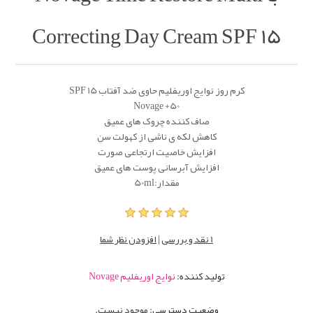
Correcting Day Cream SPF 15
کرم روز نوایج اوریفلیم حاوی ضد آفتاب SPF 15
Novage +50
صاف کننده چروک های عمیق
کاهش لکه ی ناشی از کهولت سن
افزایش خاصیت ارتجاعی صورت
افزایش آبرسانی پوست های عمیق
مقدار:50ml
1 نقد و بررسی
|
افزودن نظر شما
تولید کننده:
نوایج اوریفلیم Novage
وضعیت دسترسی:
موجود نیست.